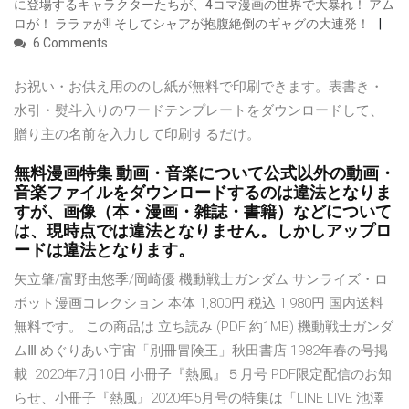
に登場するキャラクターたちが、4コマ漫画の世界で大暴れ！ アム
ロが！ ララァが!! そしてシャアが抱腹絶倒のギャグの大連発！
6 Comments
お祝い・お供え用ののし紙が無料で印刷できます。表書き・
水引・熨斗入りのワードテンプレートをダウンロードして、
贈り主の名前を入力して印刷するだけ。
無料漫画特集 動画・音楽について公式以外の動画・
音楽ファイルをダウンロードするのは違法となりま
すが、画像（本・漫画・雑誌・書籍）などについて
は、現時点では違法となりません。しかしアップロ
ードは違法となります。
矢立肇/富野由悠季/岡崎優 機動戦士ガンダム サンライズ・ロ
ボット漫画コレクション 本体 1,800円 税込 1,980円 国内送料
無料です。 この商品は 立ち読み (PDF 約1MB) 機動戦士ガンダ
ムⅢ めぐりあい宇宙「別冊冒険王」秋田書店 1982年春の号掲
載 2020年7月10日 小冊子『熱風』５月号 PDF限定配信のお知
らせ、小冊子『熱風』2020年5月号の特集は「LINE LIVE 池澤