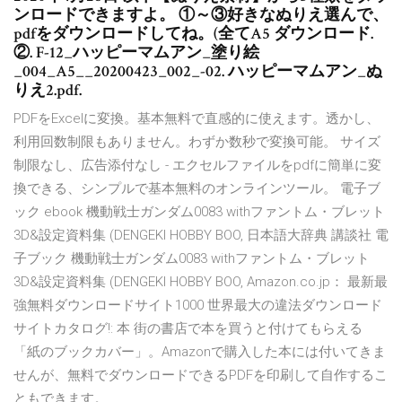
ンロードできますよ。 ①～③好きなぬりえ選んで、
pdfをダウンロードしてね。(全てA5 ダウンロード.
②. F-12_ハッピーマムアン_塗り絵
_004_A5__20200423_002_-02. ハッピーマムアン_ぬ
りえ2.pdf.
PDFをExcelに変換。基本無料で直感的に使えます。透かし、
利用回数制限もありません。わずか数秒で変換可能。 サイズ
制限なし、広告添付なし - エクセルファイルをpdfに簡単に変
換できる、シンプルで基本無料のオンラインツール。 電子ブ
ック ebook 機動戦士ガンダム0083 withファントム・ブレット
3D&設定資料集 (DENGEKI HOBBY BOO, 日本語大辞典 講談社 電
子ブック 機動戦士ガンダム0083 withファントム・ブレット
3D&設定資料集 (DENGEKI HOBBY BOO, Amazon.co.jp： 最新最
強無料ダウンロードサイト1000 世界最大の違法ダウンロード
サイトカタログ!: 本 街の書店で本を買うと付けてもらえる
「紙のブックカバー」。Amazonで購入した本には付いてきま
せんが、無料でダウンロードできるPDFを印刷して自作するこ
ともできます。