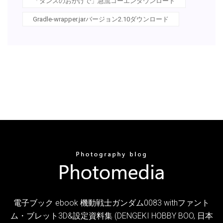
「ダンスのおかげで」急流コーエンダウンロード
Gradle-wrapper.jarバージョン2.10ダウンロード
電子ブック ebook 機動戦士ガンダム0083 withファント
ム・ブレット3D&設定資料集 (DENGEKI HOBBY BOO, 日本