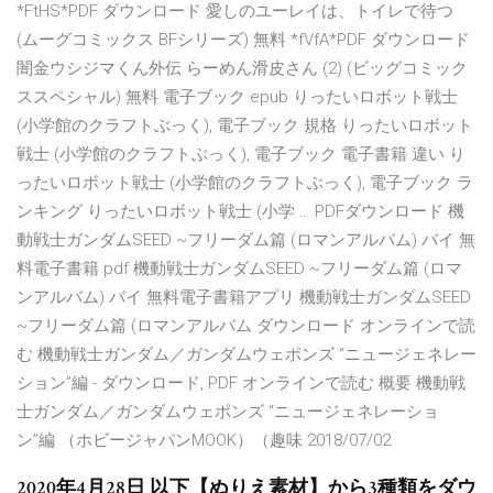
*FtHS*PDF ダウンロード 愛しのユーレイは、トイレで待つ
(ムーグコミックス BFシリーズ) 無料 *fVfA*PDF ダウンロード
闇金ウシジマくん外伝 らーめん滑皮さん (2) (ビッグコミック
ススペシャル) 無料 電子ブック epub りったいロボット戦士
(小学館のクラフトぶっく), 電子ブック 規格 りったいロボット
戦士 (小学館のクラフトぶっく), 電子ブック 電子書籍 違い り
ったいロボット戦士 (小学館のクラフトぶっく), 電子ブック ラ
ンキング りったいロボット戦士 (小学 … PDFダウンロード 機
動戦士ガンダムSEED ~フリーダム篇 (ロマンアルバム) バイ 無
料電子書籍 pdf 機動戦士ガンダムSEED ~フリーダム篇 (ロマ
ンアルバム) バイ 無料電子書籍アプリ 機動戦士ガンダムSEED
~フリーダム篇 (ロマンアルバム ダウンロード オンラインで読
む 機動戦士ガンダム／ガンダムウェポンズ “ニュージェネレー
ション”編 - ダウンロード, PDF オンラインで読む 概要 機動戦
士ガンダム／ガンダムウェポンズ “ニュージェネレーショ
ン”編 （ホビージャパンMOOK）（趣味 2018/07/02
2020年4月28日 以下【ぬりえ素材】から3種類をダウ