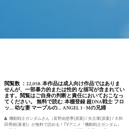
閲覧数 ：22,058. 本作品は成人向け作品ではありま
せんが、一部暴力的または性的 な描写が含まれてい
ます。閲覧はご自身の判断と責任においておこなっ
てください。 無料で読む. 本棚登録 超DNA戦士 フロ
ッ… 幼な妻 マープルの… ANGEL 1 · Mの兄婦
機動戦士ガンダムさん（富野由悠季(原案) / 矢立肇(原案) / 大和
田秀樹(著者)）が無料で読める！TVアニメ『機動戦士ガンダム』