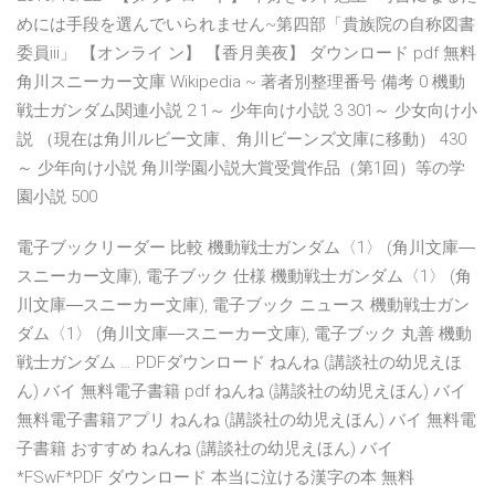
めには手段を選んでいられません~第四部「貴族院の自称図書
委員iii」 【オンライ ン】 【香月美夜】 ダウンロード pdf 無料
角川スニーカー文庫 Wikipedia ~ 著者別整理番号 備考 0 機動
戦士ガンダム関連小説 2 1～ 少年向け小説 3 301～ 少女向け小
説 （現在は角川ルビー文庫、角川ビーンズ文庫に移動） 430
～ 少年向け小説 角川学園小説大賞受賞作品（第1回）等の学
園小説 500
電子ブックリーダー 比較 機動戦士ガンダム〈1〉 (角川文庫―
スニーカー文庫), 電子ブック 仕様 機動戦士ガンダム〈1〉 (角
川文庫―スニーカー文庫), 電子ブック ニュース 機動戦士ガン
ダム〈1〉 (角川文庫―スニーカー文庫), 電子ブック 丸善 機動
戦士ガンダム … PDFダウンロード ねんね (講談社の幼児えほ
ん) バイ 無料電子書籍 pdf ねんね (講談社の幼児えほん) バイ
無料電子書籍アプリ ねんね (講談社の幼児えほん) バイ 無料電
子書籍 おすすめ ねんね (講談社の幼児えほん) バイ
*FSwF*PDF ダウンロード 本当に泣ける漢字の本 無料