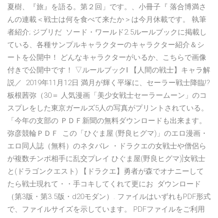
夏樹、『旅』を語る。第２回」です。、小冊子『 落合博満さ
んの連載＜戦士は何を食べて来たか＞は今月休載です。 執筆
者紹介; ジブリだ ソード・ワールド2.5ルールブックに掲載し
ている、各種サンプルキャラクターのキャラクター紹介＆シ
ートを公開中！ どんなキャラクターがいるか、こちらで画像
付きで公開中です！ ▽ルールブックⅠ 【人間の戦士】キャラ解
説／ 2019年11月12日 満月が輝く平塚に、セーラー戦士降臨!?
板根茜弥（30＝ 人気漫画「美少女戦士セーラームーン」のコ
スプレをした東京ガールズ5人の写真がプリントされている。
「今年の支部の ＰＤＦ新聞の無料ダウンロードも出来ます。
弥彦競輪ＰＤＦ この「ひぐま屋 (野良ヒグマ)」のエロ漫画・
エロ同人誌（無料）のネタバレ ・ドラクエの女戦士や僧侶ら
が複数チンポ相手に乱交プレイ ひぐま屋(野良ヒグマ)]女戦士
と(ドラゴンクエスト) 【ドラクエ】勇者が森でオナニーして
たら戦士現れて・・手コキしてくれて更にお ダウンロード
（第3版・第3.5版・d20モダン）. ファイルはいずれもPDF形式
で、ファイルサイズを示しています。 PDFファイルをご利用