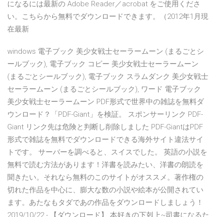
になるには最新の Adobe Reader／acrobat をご使用くださ
い。こちらから無料でダウンロードできます。（2012年1月現
在最新
windows 電子ブック 美少女戦士セーラームーン (まるごとシ
ールブック), 電子ブック コピー 美少女戦士セーラームーン
(まるごとシールブック), 電子ブック スラムダンク 美少女戦士
セーラームーン (まるごとシールブック), ワード 電子ブック
美少女戦士セーラームーン PDF形式で世界中の雑誌を無料ダ
ウンロード？「PDF-Giant」を検証。 スポンサーリンク PDF-
Giant リンク先は危険と判断し削除しました PDF-GiantはPDF
形式で雑誌を無料でダウンロードできる海外サイト違法サイ
トです。 サーバーを調べると、スイスでした。 英語の小説を
無料で読む方法があります！洋書を読みたい、洋書の朗読を
聞きたい。それなら無料のこのサイトがオススメ。著作権の
切れた作品を中心に、膨大な数の小説や絵本が公開されてい
ます。あたなもタダであの作品をダウンロードしましょう！
2019/10/22 - 【ダウンロード】 本好きの下剋上~司書になるた