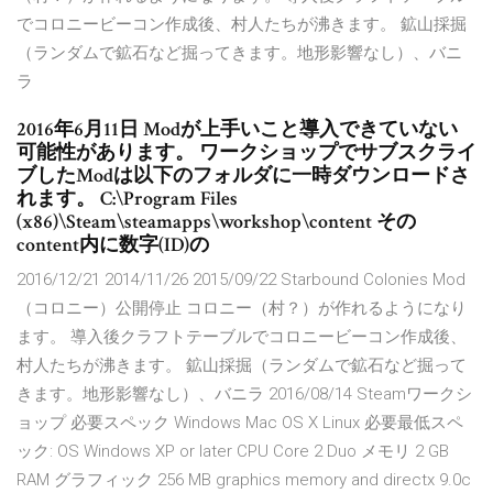
でコロニービーコン作成後、村人たちが沸きます。 鉱山採掘
（ランダムで鉱石など掘ってきます。地形影響なし）、バニ
ラ
2016年6月11日 Modが上手いこと導入できていない
可能性があります。 ワークショップでサブスクライ
ブしたModは以下のフォルダに一時ダウンロードさ
れます。 C:\Program Files
(x86)\Steam\steamapps\workshop\content その
content内に数字(ID)の
2016/12/21 2014/11/26 2015/09/22 Starbound Colonies Mod
（コロニー）公開停止 コロニー（村？）が作れるようになり
ます。 導入後クラフトテーブルでコロニービーコン作成後、
村人たちが沸きます。 鉱山採掘（ランダムで鉱石など掘って
きます。地形影響なし）、バニラ 2016/08/14 Steamワークシ
ョップ 必要スペック Windows Mac OS X Linux 必要最低スペ
ック: OS Windows XP or later CPU Core 2 Duo メモリ 2 GB
RAM グラフィック 256 MB graphics memory and directx 9.0c