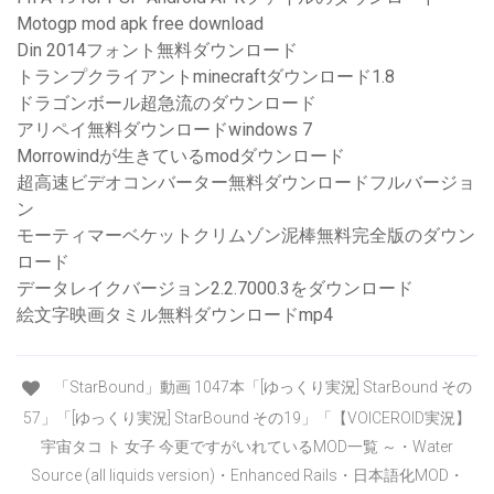
Motogp mod apk free download
Din 2014フォント無料ダウンロード
トランプクライアントminecraftダウンロード1.8
ドラゴンボール超急流のダウンロード
アリペイ無料ダウンロードwindows 7
Morrowindが生きているmodダウンロード
超高速ビデオコンバーター無料ダウンロードフルバージョ
ン
モーティマーベケットクリムゾン泥棒無料完全版のダウン
ロード
データレイクバージョン2.2.7000.3をダウンロード
絵文字映画タミル無料ダウンロードmp4
「StarBound」動画 1047本「[ゆっくり実況] StarBound その
57」「[ゆっくり実況] StarBound その19」「【VOICEROID実況】
宇宙タコ ト 女子 今更ですがいれているMOD一覧 ～・Water
Source (all liquids version)・Enhanced Rails・日本語化MOD・