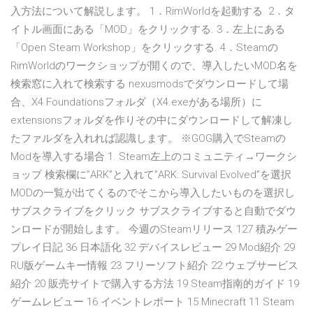
入方法について解説します。 1．RimWorldを起動する. 2．タ
イトル画面にある「MOD」をクリックする. 3．左上にある
「Open Steam Workshop」をクリックする. 4．Steamの
RimWorldのワークショップが開くので、導入したいMOD名を
検索窓に入れて検索する nexusmodsでダウンロードして場
合、X4 Foundationsフォルダ（X4.exeがある場所）に
extensionsフォルダを作りその中にダウンロードして解凍し
たファルダを入れれば認識します。 ※GOG購入でSteamの
Modを導入する場合 1. Steam左上のコミュニティ→ワークシ
ョップ 検索欄に”ARK”と入れて”ARK: Survival Evolved”を選択
MODの一覧が出てくるのでそこから導入したいものを選択し
サブスクライブをクリック サブスクライブすると自動でダウ
ンロードが開始します。 今週のSteamリリース 127 積みゲー
プレイ日記 36 日本語化 32 デバイスレビュー 29 Mod紹介 29
RU版ゲームキー情報 23 フリーソフト紹介 22 ウェブサービス
紹介 20 販売サイトで購入する方法 19 Steam指南的ガイド 19
ゲームレビュー 16 イベントレポート 15 Minecraft 11 Steam