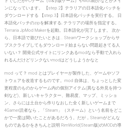
トでしたがPCゲーム（α＆β版ゲーム）やMod紹介などがメイ
ンになっています。 【step.2】テラリアの日本語化パッチを
ダウンロードする 【step.3】日本語化パッチを実行する。 日
本語化パッチのzipを解凍する; テラリアの場所を指定する。
Terraria JpMod Makerを起動。日本語化が完了します。 次か
ら、日本語で遊びたいときは… Steamワークショップからサ
ブスクライブしてもダウンロード始まらない問題起きてる人
いない？ 開発公式サイトにリンクあるmodなら手動で入れら
れるんだけどリンクないmodはどうしようかなと
mod って？ mod とはプレイヤーが製作した、ゲームやソフ
トウェアを改造するものです。mod 自体は、ちょっとした変
更程度のものからゲーム内の個別アイテム(異なる外見を持つ
剣など)、新しいキャラクター、難易度、マップ、ミッショ
ン、さらには土台から作りなおした全く新しいゲームまで
4Gamer読者なら，「Steam」（スチーム）という名前をどこ
かで一度は聞いたことがあるだろう。だが，Steamがどんな
ものであるかをきちんと説明 RimWorld(Steam版)のMODの導