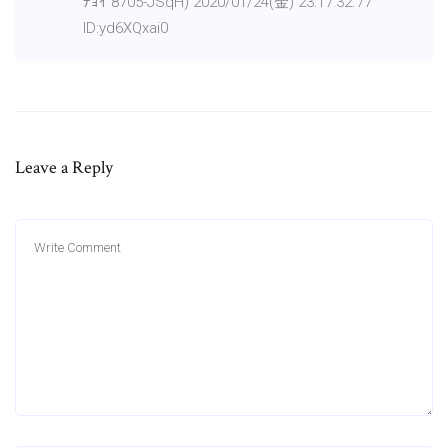
ﾁｮｲ 8705-JSqH) 2020/01/24(金) 23:17:32.77
ID:yd6XQxai0
Leave a Reply