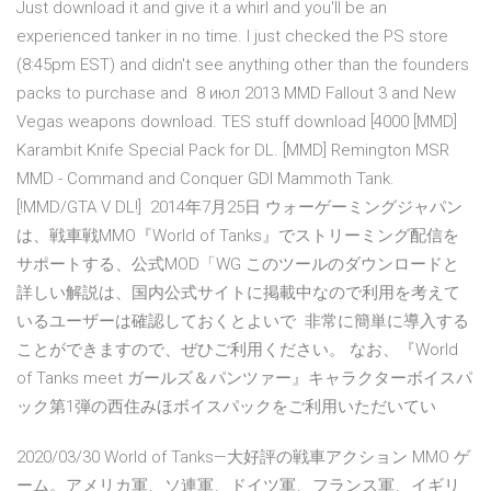
Just download it and give it a whirl and you'll be an
experienced tanker in no time. I just checked the PS store
(8:45pm EST) and didn't see anything other than the founders
packs to purchase and 8 июл 2013 MMD Fallout 3 and New
Vegas weapons download. TES stuff download [4000 [MMD]
Karambit Knife Special Pack for DL. [MMD] Remington MSR
MMD - Command and Conquer GDI Mammoth Tank.
[!MMD/GTA V DL!] 2014年7月25日 ウォーゲーミングジャパン
は、戦車戦MMO『World of Tanks』でストリーミング配信を
サポートする、公式MOD「WG このツールのダウンロードと
詳しい解説は、国内公式サイトに掲載中なので利用を考えて
いるユーザーは確認しておくとよいで 非常に簡単に導入する
ことができますので、ぜひご利用ください。 なお、『World
of Tanks meet ガールズ＆パンツァー』キャラクターボイスパ
ック第1弾の西住みほボイスパックをご利用いただいてい
2020/03/30 World of Tanks—大好評の戦車アクション MMO ゲ
ーム。アメリカ軍、ソ連軍、ドイツ軍、フランス軍、イギリ