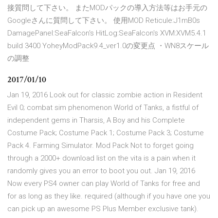
接質問して下さい。 またMODパックの導入方法等はお手元の
Googleさんに質問して下さい。 使用MOD Reticule:J1mB0s
DamagePanel:SeaFalcon's HitLog:SeaFalcon's XVM:XVM5.4.1
build 3400 YoheyModPack9.4_ver1.0の変更点 ・WN8スケール
の調整
2017/01/10
Jan 19, 2016 Look out for classic zombie action in Resident
Evil 0; combat sim phenomenon World of Tanks, a fistful of
independent gems in Tharsis, A Boy and his Complete
Costume Pack; Costume Pack 1; Costume Pack 3; Costume
Pack 4. Farming Simulator. Mod Pack Not to forget going
through a 2000+ download list on the vita is a pain when it
randomly gives you an error to boot you out. Jan 19, 2016
Now every PS4 owner can play World of Tanks for free and
for as long as they like. required (although if you have one you
can pick up an awesome PS Plus Member exclusive tank).