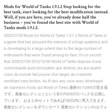
Mods for World of Tanks 1.9.1.2 Stop looking for the
best tank, start looking for the best modification instead.
Well, if you are here, you`ve already done half the
business – you`ve found the best site with World of
Tanks mods 1.9.1.2.
2020/07/03 Mods for World of Tanks 1.9.1.2 World of Tanks is
a game that has aroused the interest of a huge audience and
is developing to a large extent due to the large number of
enthusiasts that were found among its fans. It's no secret
that 2020/07/09 2015/10/30 World of Tanks dispose d’une
communauté aussi incroyable que diverse, qui aux quatre
coins du monde fait preuve d’un degré de créativité
semblant sans limites. Au fil des ans, vous avez développé
de superbes mods qui World of Tanks 通称WoTのMOD置き場
です。素敵セレクションという非XVMのMODパックを公開し
ています。 おまとめセットであれば5分以内に導入できます。
素敵セレクションをダウンロード 素敵セレクションのzipフォ